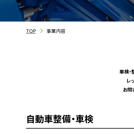
TOP
事業内容
車検・
レ
お問
自動車整備・車検